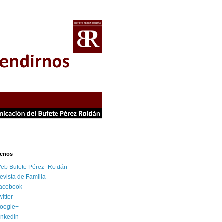
uenos
eb Bufete Pérez- Roldán
evista de Familia
acebook
witter
oogle+
inkedin