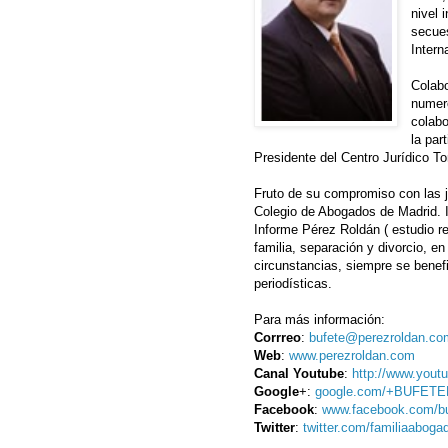
nivel 
secue
Intern
Colabo
numer
colabo
la par
Presidente del Centro Jurídico 
Fruto de su compromiso con las ju
Colegio de Abogados de Madrid. I
Informe Pérez Roldán ( estudio r
familia, separación y divorcio, 
circunstancias, siempre se benef
periodísticas.
Para más información:
Corrreo
:
bufete@perezroldan.co
Web
:
www.perezroldan.com
Canal
Youtube
:
http://www.yout
Google
+:
google.com/+BUFE
Facebook
:
www.facebook.com/bu
Twitter
:
twitter.com/familiaaboga