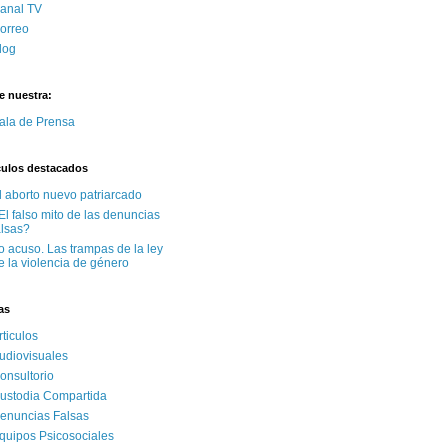
anal TV
orreo
log
te nuestra:
ala de Prensa
culos destacados
l aborto nuevo patriarcado
El falso mito de las denuncias
alsas?
o acuso. Las trampas de la ley
e la violencia de género
as
rticulos
udiovisuales
onsultorio
ustodia Compartida
enuncias Falsas
quipos Psicosociales