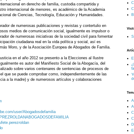
C
internacional en derecho de familia, custodia compartida y
C
stro internacional de menores, es académico de la Academia
acional de Ciencias, Tecnología, Educación y Humanidades.
B
rador de numerosas publicaciones y revistas y contertulio en
Visi
osos medios de comunicación social, igualmente es impulsor o
rador de numerosas iniciativas de la sociedad civil para fomentar
S
ticipación ciudadana real en la vida política y social, así es
Tomás Moro, y de la Asociación Europea de Abogados de Familia.
Artí
sticia en el año 2012 se presento a la Elecciones al Ilustre
E
gualmente es autor del Manifiesto Social de la Abogacía, del
¿
ealizado sobre varios centenares de sentencias de procesos de
f
en el que se puede comprobar como, independientemente de las
Y
d
icia a la madre) y de numerosos artículos y colaboraciones
Tem
A
m
A
ube.com/user/Abogadosdefamilia
C
TEPREZROLDANABOGADOSDEFAMILIA
C
fete.perezroldan
D
do
E