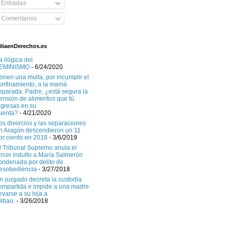
Entradas
Comentarios
liaenDerechos.es
a ilógica del
EMINISMO
- 6/24/2020
onen una multa, por incumplir el
onfinamiento, a la mamá
eparada. Padre, ¿está segura la
ensión de alimentos que tú
ngresas en su
uenta?
- 4/21/2020
os divorcios y las separaciones
n Aragón descendieron un 11
or ciento en 2018
- 3/6/2019
l Tribunal Supremo anula el
ercer indulto a María Salmerón
ondenada por delito de
esobediencia
- 3/27/2018
n juzgado decreta la custodia
ompartida e impide a una madre
levarse a su hija a
ilbao.
- 3/26/2018