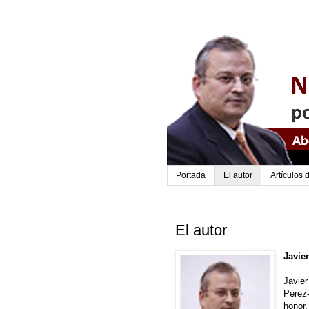
Portada
El autor
Artículos
El autor
Javie
Javier
Pérez-
honor,