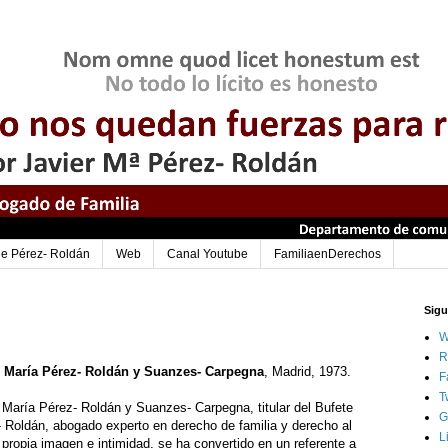
 de Pérez- Roldán
Web
Canal Youtube
FamiliaenDerechos
Sig
W
R
r María Pérez- Roldán y Suanzes- Carpegna
, Madrid, 1973.
F
T
 María Pérez- Roldán y Suanzes- Carpegna, titular del Bufete
G
 Roldán, abogado experto en derecho de familia y derecho al
L
 propia imagen e intimidad, se ha convertido en un referente a