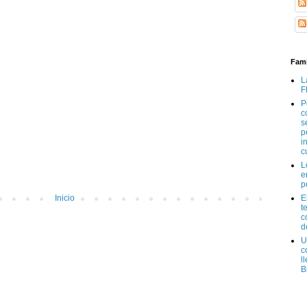
Fami
L
F
P
c
s
p
i
c
L
e
p
E
Inicio
t
c
d
U
c
l
B