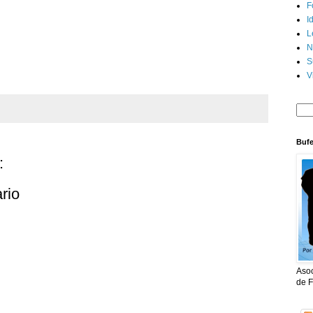
F
I
L
N
S
V
Bufe
:
rio
Aso
de F